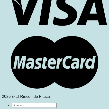
2026 © El Rincón de Pituca
Buscar
por: