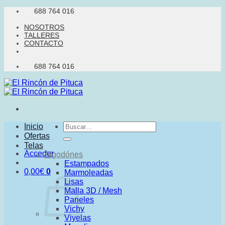
Saltar
688 764 016
al
NOSOTROS
contenido
TALLERES
CONTACTO
688 764 016
Buscar
Inicio
por:
Ofertas
Telas
Acceder
Algodónes
Estampados
0,00
€
0
Marmoleadas
Lisas
Malla 3D / Mesh
Paneles
Vichy
Viyelas