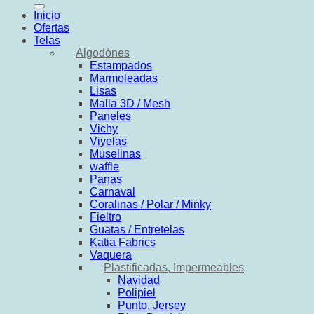
Inicio
Ofertas
Telas
Algodónes
Estampados
Marmoleadas
Lisas
Malla 3D / Mesh
Paneles
Vichy
Viyelas
Muselinas
waffle
Panas
Carnaval
Coralinas / Polar / Minky
Fieltro
Guatas / Entretelas
Katia Fabrics
Vaquera
Plastificadas, Impermeables
Navidad
Polipiel
Punto, Jersey