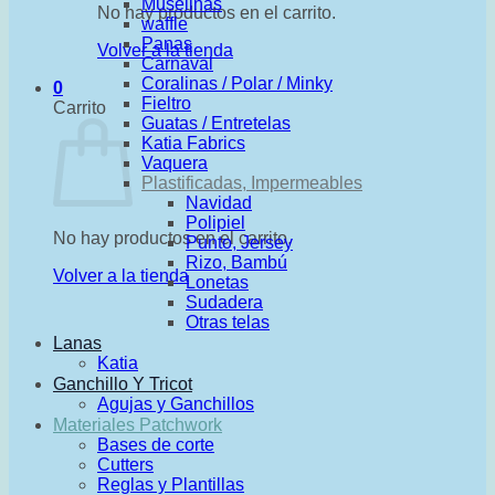
Muselinas
No hay productos en el carrito.
waffle
Panas
Volver a la tienda
Carnaval
Coralinas / Polar / Minky
0
Fieltro
Carrito
Guatas / Entretelas
Katia Fabrics
Vaquera
Plastificadas, Impermeables
Navidad
Polipiel
No hay productos en el carrito.
Punto, Jersey
Rizo, Bambú
Volver a la tienda
Lonetas
Sudadera
Otras telas
Lanas
Katia
Ganchillo Y Tricot
Agujas y Ganchillos
Materiales Patchwork
Bases de corte
Cutters
Reglas y Plantillas