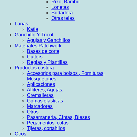
Rizo, Bambú
Lonetas
Sudadera
Otras telas
Lanas
Katia
Ganchillo Y Tricot
Agujas y Ganchillos
Materiales Patchwork
Bases de corte
Cutters
Reglas y Plantillas
Productos costura
Accesorios para bolsos , Fornituras,
Mosquetones
Aplicaciones
Alfileres, Agujas,
Cremalleras
Gomas elasticas
Marcadores
Otros
Pasamanería, Cintas, Bieses
Pegamentos, colas
Tijeras, cortahilos
Otros