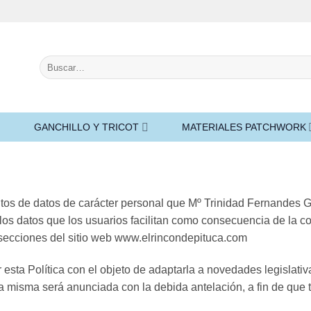
Buscar
por:
GANCHILLO Y TRICOT
MATERIALES PATCHWORK
mientos de datos de carácter personal que Mº Trinidad Fernan
os datos que los usuarios facilitan como consecuencia de la co
cciones del sitio web www.elrincondepituca.com
a Política con el objeto de adaptarla a novedades legislativas, 
la misma será anunciada con la debida antelación, a fin de que