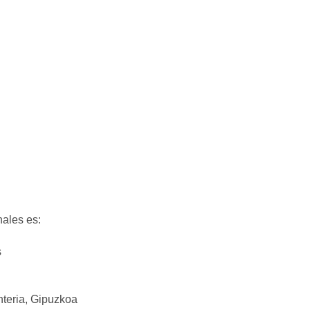
nales es:
s
teria, Gipuzkoa