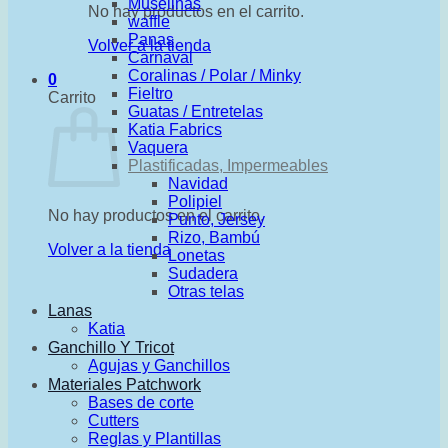
Muselinas
No hay productos en el carrito.
waffle
Panas
Volver a la tienda
Carnaval
Coralinas / Polar / Minky
0
Fieltro
Carrito
Guatas / Entretelas
Katia Fabrics
Vaquera
Plastificadas, Impermeables
Navidad
Polipiel
No hay productos en el carrito.
Punto, Jersey
Rizo, Bambú
Volver a la tienda
Lonetas
Sudadera
Otras telas
Lanas
Katia
Ganchillo Y Tricot
Agujas y Ganchillos
Materiales Patchwork
Bases de corte
Cutters
Reglas y Plantillas