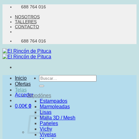
Saltar
688 764 016
al
NOSOTROS
contenido
TALLERES
CONTACTO
688 764 016
Buscar
Inicio
por:
Ofertas
Telas
Acceder
Algodónes
Estampados
0,00
€
0
Marmoleadas
Lisas
Malla 3D / Mesh
Paneles
Vichy
Viyelas