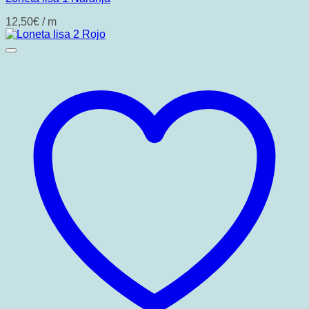
12,50
€
/ m