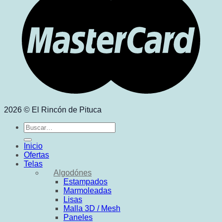
2026 © El Rincón de Pituca
Buscar
por:
Inicio
Ofertas
Telas
Algodónes
Estampados
Marmoleadas
Lisas
Malla 3D / Mesh
Paneles