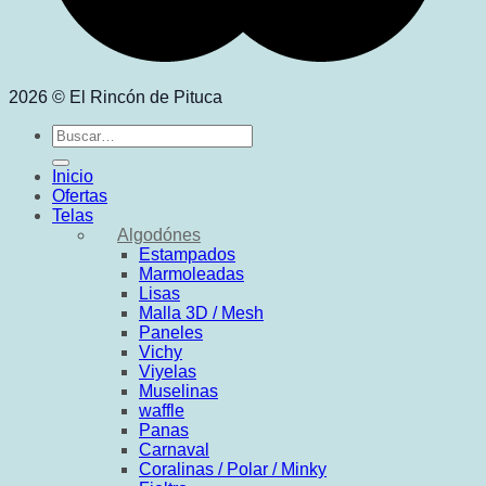
2026 © El Rincón de Pituca
Buscar
por:
Inicio
Ofertas
Telas
Algodónes
Estampados
Marmoleadas
Lisas
Malla 3D / Mesh
Paneles
Vichy
Viyelas
Muselinas
waffle
Panas
Carnaval
Coralinas / Polar / Minky