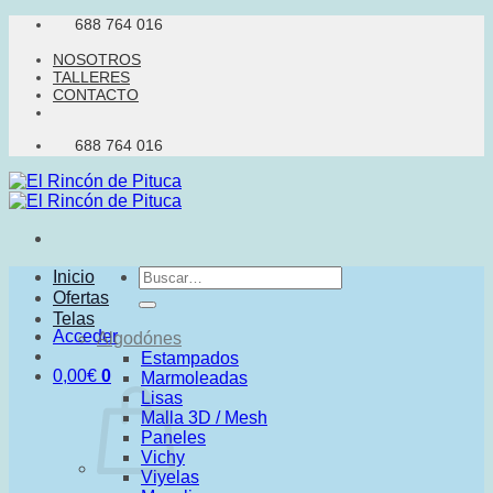
Saltar
688 764 016
al
NOSOTROS
contenido
TALLERES
CONTACTO
688 764 016
Buscar
Inicio
por:
Ofertas
Telas
Acceder
Algodónes
Estampados
0,00
€
0
Marmoleadas
Lisas
Malla 3D / Mesh
Paneles
Vichy
Viyelas