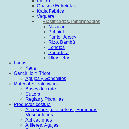
Fieltro
Guatas / Entretelas
Katia Fabrics
Vaquera
Plastificadas, Impermeables
Navidad
Polipiel
Punto, Jersey
Rizo, Bambú
Lonetas
Sudadera
Otras telas
Lanas
Katia
Ganchillo Y Tricot
Agujas y Ganchillos
Materiales Patchwork
Bases de corte
Cutters
Reglas y Plantillas
Productos costura
Accesorios para bolsos , Fornituras,
Mosquetones
Aplicaciones
Alfileres, Agujas,