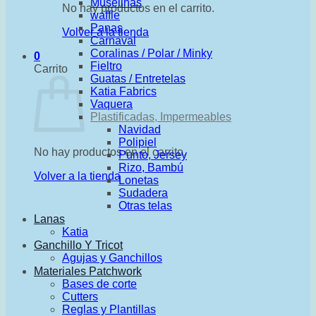
Muselinas
No hay productos en el carrito.
waffle
Panas
Volver a la tienda
Carnaval
Coralinas / Polar / Minky
0
Fieltro
Carrito
Guatas / Entretelas
Katia Fabrics
Vaquera
Plastificadas, Impermeables
Navidad
Polipiel
No hay productos en el carrito.
Punto, Jersey
Rizo, Bambú
Volver a la tienda
Lonetas
Sudadera
Otras telas
Lanas
Katia
Ganchillo Y Tricot
Agujas y Ganchillos
Materiales Patchwork
Bases de corte
Cutters
Reglas y Plantillas