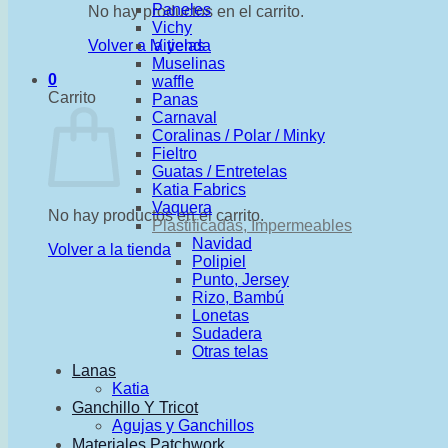
Paneles
No hay productos en el carrito.
Vichy
Volver a la tienda
Viyelas
Muselinas
0
waffle
Carrito
Panas
Carnaval
Coralinas / Polar / Minky
Fieltro
Guatas / Entretelas
Katia Fabrics
Vaquera
No hay productos en el carrito.
Plastificadas, Impermeables
Navidad
Volver a la tienda
Polipiel
Punto, Jersey
Rizo, Bambú
Lonetas
Sudadera
Otras telas
Lanas
Katia
Ganchillo Y Tricot
Agujas y Ganchillos
Materiales Patchwork