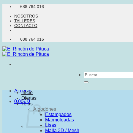
Saltar
688 764 016
al
NOSOTROS
contenido
TALLERES
CONTACTO
688 764 016
Buscar
por:
Acceder
Inicio
Ofertas
0,00
€
0
Telas
Algodónes
Estampados
Marmoleadas
Lisas
Malla 3D / Mesh