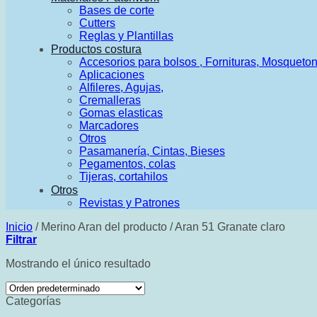
Bases de corte
Cutters
Reglas y Plantillas
Productos costura
Accesorios para bolsos , Fornituras, Mosqueto
Aplicaciones
Alfileres, Agujas,
Cremalleras
Gomas elasticas
Marcadores
Otros
Pasamanería, Cintas, Bieses
Pegamentos, colas
Tijeras, cortahilos
Otros
Revistas y Patrones
Inicio
/
Merino Aran del producto
/
Aran 51 Granate claro
Filtrar
Mostrando el único resultado
Categorías