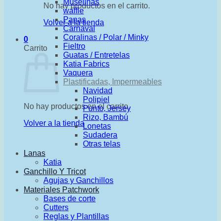
Muselinas
No hay productos en el carrito.
waffle
Panas
Volver a la tienda
Carnaval
Coralinas / Polar / Minky
0
Fieltro
Carrito
Guatas / Entretelas
Katia Fabrics
Vaquera
Plastificadas, Impermeables
Navidad
Polipiel
No hay productos en el carrito.
Punto, Jersey
Rizo, Bambú
Volver a la tienda
Lonetas
Sudadera
Otras telas
Lanas
Katia
Ganchillo Y Tricot
Agujas y Ganchillos
Materiales Patchwork
Bases de corte
Cutters
Reglas y Plantillas