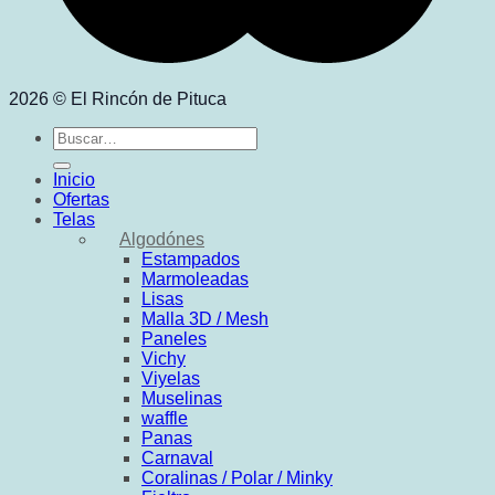
2026 © El Rincón de Pituca
Buscar
por:
Inicio
Ofertas
Telas
Algodónes
Estampados
Marmoleadas
Lisas
Malla 3D / Mesh
Paneles
Vichy
Viyelas
Muselinas
waffle
Panas
Carnaval
Coralinas / Polar / Minky