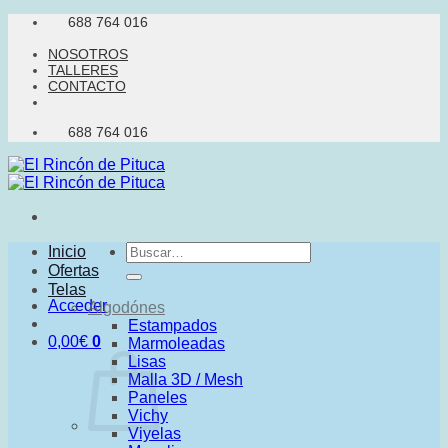
Saltar
688 764 016
al
NOSOTROS
contenido
TALLERES
CONTACTO
688 764 016
Buscar
Inicio
por:
Ofertas
Telas
Acceder
Algodónes
Estampados
0,00
€
0
Marmoleadas
Lisas
Malla 3D / Mesh
Paneles
Vichy
Viyelas