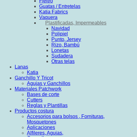
Fieltro
Guatas / Entretelas
Katia Fabrics
Vaquera
Plastificadas, Impermeables
Navidad
Polipiel
Punto, Jersey
Rizo, Bambú
Lonetas
Sudadera
Otras telas
Lanas
Katia
Ganchillo Y Tricot
Agujas y Ganchillos
Materiales Patchwork
Bases de corte
Cutters
Reglas y Plantillas
Productos costura
Accesorios para bolsos , Fornituras,
Mosquetones
Aplicaciones
Alfileres, Agujas,