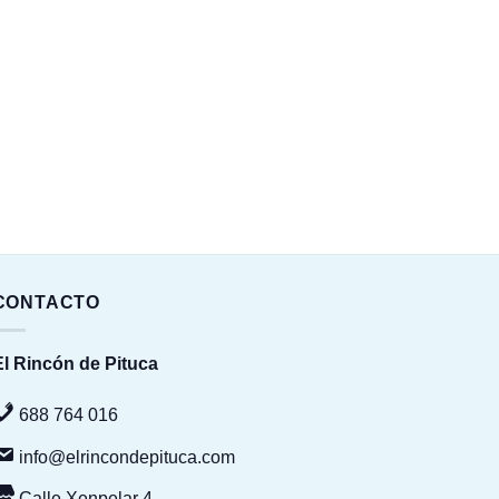
CONTACTO
El Rincón de Pituca
688 764 016
info@elrincondepituca.com
Calle Xenpelar 4