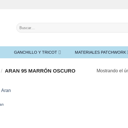
Buscar
por:
GANCHILLO Y TRICOT
MATERIALES PATCHWORK
/
ARAN 95 MARRÓN OSCURO
Mostrando el ún
an
Añadir
a la
lista de
deseos