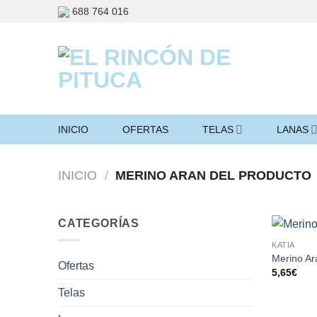
Saltar
688 764 016
al
contenido
INICIO
OFERTAS
TELAS
LANAS
INICIO
/
MERINO ARAN DEL PRODUCTO
CATEGORÍAS
KATIA
Merino Ar
Ofertas
5,65
€
Telas