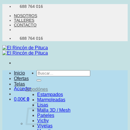
Saltar
688 764 016
al
NOSOTROS
contenido
TALLERES
CONTACTO
688 764 016
Buscar
Inicio
por:
Ofertas
Telas
Acceder
Algodónes
Estampados
0,00
€
0
Marmoleadas
Lisas
Malla 3D / Mesh
Paneles
Vichy
Viyelas