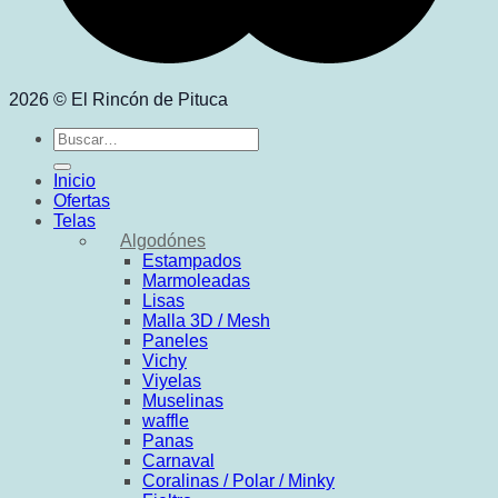
2026 © El Rincón de Pituca
Buscar
por:
Inicio
Ofertas
Telas
Algodónes
Estampados
Marmoleadas
Lisas
Malla 3D / Mesh
Paneles
Vichy
Viyelas
Muselinas
waffle
Panas
Carnaval
Coralinas / Polar / Minky