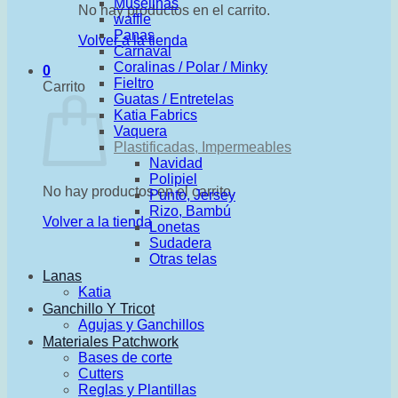
Muselinas
No hay productos en el carrito.
waffle
Panas
Volver a la tienda
Carnaval
Coralinas / Polar / Minky
0
Fieltro
Carrito
Guatas / Entretelas
Katia Fabrics
Vaquera
Plastificadas, Impermeables
Navidad
Polipiel
No hay productos en el carrito.
Punto, Jersey
Rizo, Bambú
Volver a la tienda
Lonetas
Sudadera
Otras telas
Lanas
Katia
Ganchillo Y Tricot
Agujas y Ganchillos
Materiales Patchwork
Bases de corte
Cutters
Reglas y Plantillas