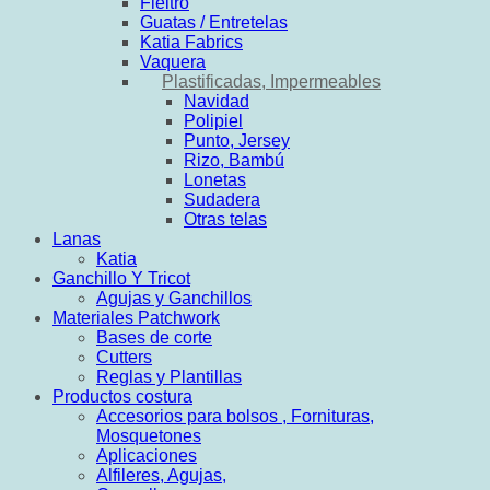
Fieltro
Guatas / Entretelas
Katia Fabrics
Vaquera
Plastificadas, Impermeables
Navidad
Polipiel
Punto, Jersey
Rizo, Bambú
Lonetas
Sudadera
Otras telas
Lanas
Katia
Ganchillo Y Tricot
Agujas y Ganchillos
Materiales Patchwork
Bases de corte
Cutters
Reglas y Plantillas
Productos costura
Accesorios para bolsos , Fornituras,
Mosquetones
Aplicaciones
Alfileres, Agujas,