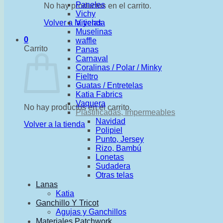
Paneles
No hay productos en el carrito.
Vichy
Volver a la tienda
Viyelas
Muselinas
0
waffle
Carrito
Panas
Carnaval
Coralinas / Polar / Minky
Fieltro
Guatas / Entretelas
Katia Fabrics
Vaquera
No hay productos en el carrito.
Plastificadas, Impermeables
Navidad
Volver a la tienda
Polipiel
Punto, Jersey
Rizo, Bambú
Lonetas
Sudadera
Otras telas
Lanas
Katia
Ganchillo Y Tricot
Agujas y Ganchillos
Materiales Patchwork