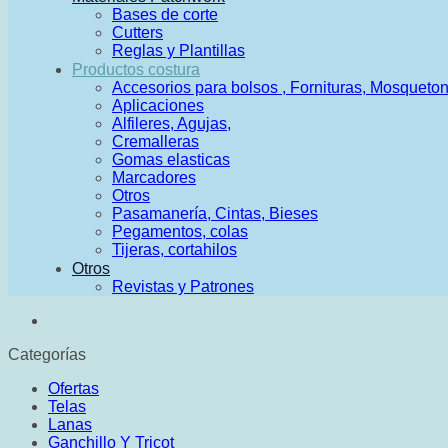
Bases de corte
Cutters
Reglas y Plantillas
Productos costura
Accesorios para bolsos , Fornituras, Mosqueto
Aplicaciones
Alfileres, Agujas,
Cremalleras
Gomas elasticas
Marcadores
Otros
Pasamanería, Cintas, Bieses
Pegamentos, colas
Tijeras, cortahilos
Otros
Revistas y Patrones
Categorías
Ofertas
Telas
Lanas
Ganchillo Y Tricot