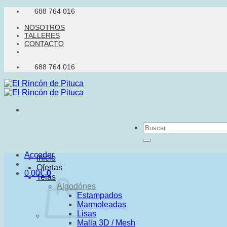
Saltar
688 764 016
al
NOSOTROS
contenido
TALLERES
CONTACTO
688 764 016
Buscar
por:
Acceder
Inicio
Ofertas
0,00
€
0
Telas
Algodónes
Estampados
Marmoleadas
Lisas
Malla 3D / Mesh