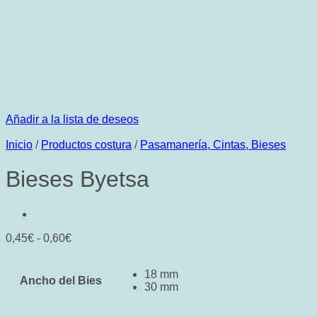
Añadir a la lista de deseos
Inicio
/
Productos costura
/
Pasamanería, Cintas, Bieses
Bieses Byetsa
Rango
0,45
€
-
0,60
€
de
precios:
18 mm
desde
Ancho del Bies
30 mm
0,45€
hasta
0,60€