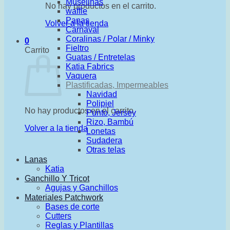
Muselinas
No hay productos en el carrito.
waffle
Panas
Volver a la tienda
Carnaval
Coralinas / Polar / Minky
0
Fieltro
Carrito
Guatas / Entretelas
Katia Fabrics
Vaquera
Plastificadas, Impermeables
Navidad
Polipiel
No hay productos en el carrito.
Punto, Jersey
Rizo, Bambú
Volver a la tienda
Lonetas
Sudadera
Otras telas
Lanas
Katia
Ganchillo Y Tricot
Agujas y Ganchillos
Materiales Patchwork
Bases de corte
Cutters
Reglas y Plantillas