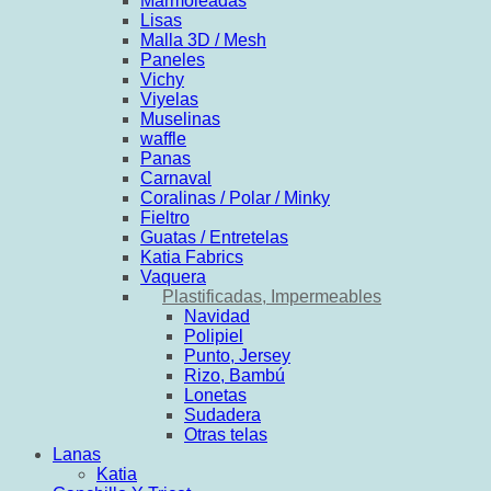
Marmoleadas
Lisas
Malla 3D / Mesh
Paneles
Vichy
Viyelas
Muselinas
waffle
Panas
Carnaval
Coralinas / Polar / Minky
Fieltro
Guatas / Entretelas
Katia Fabrics
Vaquera
Plastificadas, Impermeables
Navidad
Polipiel
Punto, Jersey
Rizo, Bambú
Lonetas
Sudadera
Otras telas
Lanas
Katia