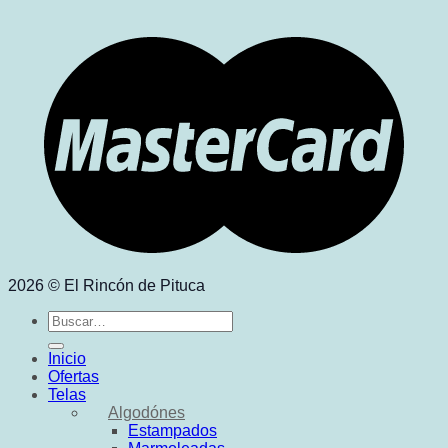
2026 © El Rincón de Pituca
Buscar
por:
Inicio
Ofertas
Telas
Algodónes
Estampados