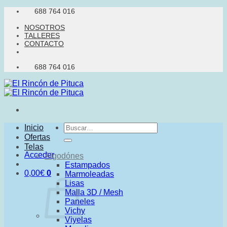
Saltar
688 764 016
al
NOSOTROS
contenido
TALLERES
CONTACTO
688 764 016
Buscar
Inicio
por:
Ofertas
Telas
Acceder
Algodónes
Estampados
0,00
€
0
Marmoleadas
Lisas
Malla 3D / Mesh
Paneles
Vichy
Viyelas