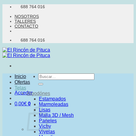
Saltar
688 764 016
al
NOSOTROS
contenido
TALLERES
CONTACTO
688 764 016
Buscar
Inicio
por:
Ofertas
Telas
Acceder
Algodónes
Estampados
0,00
€
0
Marmoleadas
Lisas
Malla 3D / Mesh
Paneles
Vichy
Viyelas