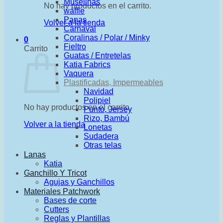
Muselinas
No hay productos en el carrito.
waffle
Panas
Volver a la tienda
Carnaval
Coralinas / Polar / Minky
0
Fieltro
Carrito
Guatas / Entretelas
Katia Fabrics
Vaquera
Plastificadas, Impermeables
Navidad
Polipiel
No hay productos en el carrito.
Punto, Jersey
Rizo, Bambú
Volver a la tienda
Lonetas
Sudadera
Otras telas
Lanas
Katia
Ganchillo Y Tricot
Agujas y Ganchillos
Materiales Patchwork
Bases de corte
Cutters
Reglas y Plantillas