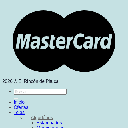
2026 © El Rincón de Pituca
Buscar
por:
Inicio
Ofertas
Telas
Algodónes
Estampados
Marmoleadas