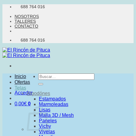
Saltar
688 764 016
al
NOSOTROS
contenido
TALLERES
CONTACTO
688 764 016
Buscar
Inicio
por:
Ofertas
Telas
Acceder
Algodónes
Estampados
0,00
€
0
Marmoleadas
Lisas
Malla 3D / Mesh
Paneles
Vichy
Viyelas