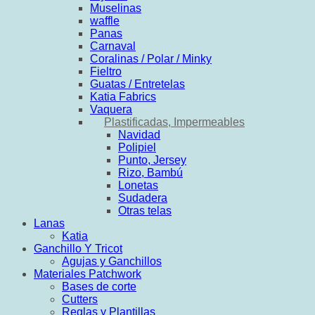
Muselinas
waffle
Panas
Carnaval
Coralinas / Polar / Minky
Fieltro
Guatas / Entretelas
Katia Fabrics
Vaquera
Plastificadas, Impermeables
Navidad
Polipiel
Punto, Jersey
Rizo, Bambú
Lonetas
Sudadera
Otras telas
Lanas
Katia
Ganchillo Y Tricot
Agujas y Ganchillos
Materiales Patchwork
Bases de corte
Cutters
Reglas y Plantillas