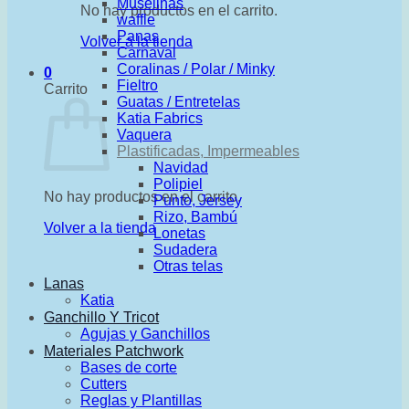
Muselinas
No hay productos en el carrito.
waffle
Panas
Volver a la tienda
Carnaval
Coralinas / Polar / Minky
0
Fieltro
Carrito
Guatas / Entretelas
Katia Fabrics
Vaquera
Plastificadas, Impermeables
Navidad
Polipiel
No hay productos en el carrito.
Punto, Jersey
Rizo, Bambú
Volver a la tienda
Lonetas
Sudadera
Otras telas
Lanas
Katia
Ganchillo Y Tricot
Agujas y Ganchillos
Materiales Patchwork
Bases de corte
Cutters
Reglas y Plantillas